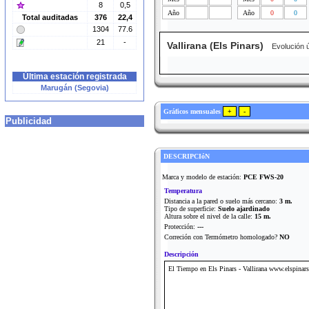
8
0,5
Año
Año
0
0
Total auditadas
376
22,4
1304
77.6
21
-
Vallirana (Els Pinars)
Evolución úl
Última estación registrada
Marugán (Segovia)
Gráficos mensuales
Publicidad
DESCRIPCIóN
Marca y modelo de estación:
PCE FWS-20
Temperatura
Distancia a la pared o suelo más cercano:
3 m.
Tipo de superficie:
Suelo ajardinado
Altura sobre el nivel de la calle:
15 m.
Protección:
---
Correción con Termómetro homologado?
NO
Descripción
El Tiempo en Els Pinars - Vallirana www.elspinars