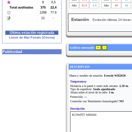
8
0,5
Año
42.8
-1.6
Año
99
10
Total auditadas
375
22,4
1298
77.6
21
-
Estación
Evolución últimas 24 horas
Última estación registrada
Lloret de Mar-Fenals (Girona)
Gráficos mensuales
Publicidad
DESCRIPCIóN
Marca y modelo de estación:
Ecowitt WH2650
Temperatura
Distancia a la pared o suelo más cercano:
2,50 m.
Tipo de superficie:
Suelo ajardinado
Altura sobre el nivel de la calle:
3 m.
Protección:
---
Correción con Termómetro homologado?
NO
Descripción
ECOWITT WH2650