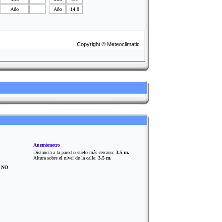
Año
Año
14.8
Copyright © Meteoclimatic
Anemómetro
Distancia a la pared o suelo más cercano:
3.5 m.
Altura sobre el nivel de la calle:
3.5 m.
?
NO