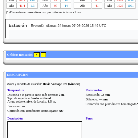
Año
41.4
1.3
Año
97
14
Año
41
Año
1026
1001
(*) Dias enteros consecutivos con precipitación inferior a 1 mm.
Estación
Evolución últimas 24 horas 07-08-2026 15:49 UTC
Gráficos mensuales
DESCRIPCIóN
Marca y modelo de estación:
Davis Vantage Pro (wireless)
Temperatura
Pluviómetro
Distancia a la pared o suelo más cercano:
2 m.
Resolución:
.2 mm.
Tipo de superficie:
Suelo artificial
Diámetro:
--- mm.
Altura sobre el nivel de la calle:
3.5 m.
Corrección con pluviómetro homologado
Protección:
---
Correción con Termómetro homologado?
NO
Descripción
Fotos