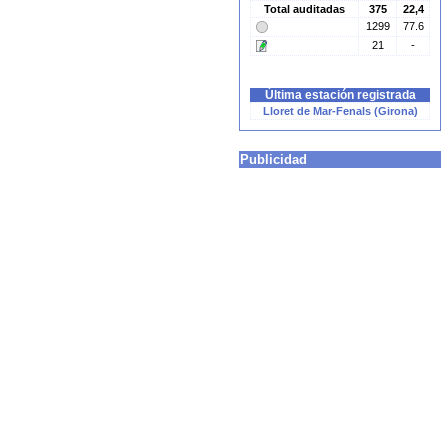
Total auditadas
375
22,4
1299
77.6
21
-
Última estación registrada
Lloret de Mar-Fenals (Girona)
Publicidad