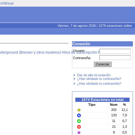
ontinuar
Viernes, 7 de agosto 2026 | 1579 estaciones online
Conexión
Usuario:
derground (Bresser y otros modelos)
Hilos de subscripción RSS
Contraseña:
Dar de alta mi estación
¿Has olvidado tu contraseña?
¿Has olvidado tu contraseña?
1674 Estaciones en total
Tipo
Num
%
202
12,1
133
7,9
11
0,7
21
1,3
8
0,5