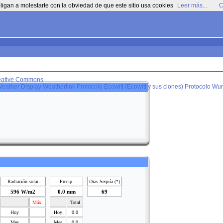
ligan a molestarte con la obviedad de que este sitio usa cookies
Leer más...
C
eative Commons
eather Display
Weatherlink
Protocolo Ecowitt (Ecowitt y sus clones)
Protocolo Wun
Radiación solar
Precip.
Dias Sequía
(*)
596 W/m2
0.0 mm
69
Máx.
Total
Hoy
Hoy
0.0
Mes
Mes
0.0