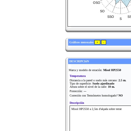
OSO
SO
SSO
S
S
Gráficos mensuales
DESCRIPCIóN
Marca y modelo de estación:
Misol HP2550
Temperatura
Distancia a la pared o suelo más cercano:
2.5 m.
Tipo de superficie:
Suelo ajardinado
Altura sobre el nivel de la calle:
10 m.
Protección:
---
Correción con Termómetro homologado?
NO
Descripción
Misol HP2550 a 2,5m d'alçada sobre terrat