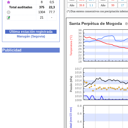
8
0,5
Año
39.8
1.1
Año
99
17
Total auditadas
375
22,3
(*) Dias enteros consecutivos con precipitación inferio
1304
77.7
21
-
Santa Perpètua de Mogoda
Evo
38
Última estación registrada
36
Marugán (Segovia)
34
Temperatura (°C)
32
30
28
26
Publicidad
24
22
20
18
1017
1016
1015
Presión (hPa)
1014
1013
1012
1011
1010
1009
0.8
Intensidad (mm/15 min)
0.6
0.4