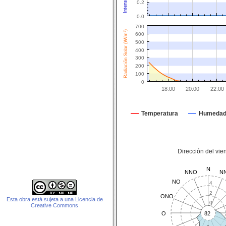
0.2
0.0
700
Radiación Solar (W/m²)
600
500
400
300
200
100
0
18:00
20:00
22:00
Temperatura
Humeda
Dirección del vie
N
NNO
N
NO
4
2
ONO
Esta obra está sujeta a una Licencia de
0
Creative Commons
O
82