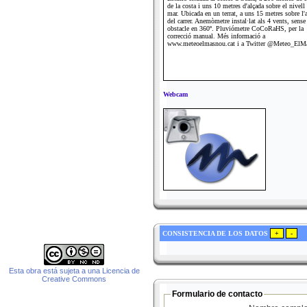
de la costa i uns 10 metres d'alçada sobre el nivell
mar. Ubicada en un terrat, a uns 15 metres sobre l'
del carrer. Anemòmetre instal·lat als 4 vents, sense
obstacle en 360º. Pluviómetre CoCoRaHS, per la
correcció manual. Més informació a
www.meteoelmasnou.cat i a Twitter @Meteo_ElM
Webcam
CONSISTENCIA DE LOS DATOS
Esta obra está sujeta a una Licencia de
Creative Commons
Formulario de contacto