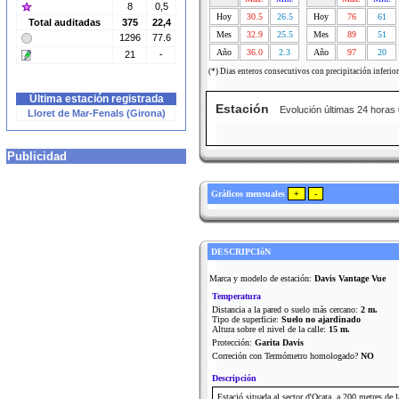
8
0,5
Hoy
30.5
26.5
Hoy
76
61
Total auditadas
375
22,4
Mes
32.9
25.5
Mes
89
51
1296
77.6
Año
36.0
2.3
Año
97
20
21
-
(*) Dias enteros consecutivos con precipitación inferio
Última estación registrada
Estación
Evolución últimas 24 horas
Lloret de Mar-Fenals (Girona)
Publicidad
Gráficos mensuales
DESCRIPCIóN
Marca y modelo de estación:
Davis Vantage Vue
Temperatura
Distancia a la pared o suelo más cercano:
2 m.
Tipo de superficie:
Suelo no ajardinado
Altura sobre el nivel de la calle:
15 m.
Protección:
Garita Davis
Correción con Termómetro homologado?
NO
Descripción
Estació situada al sector d'Ocata, a 200 metres de l