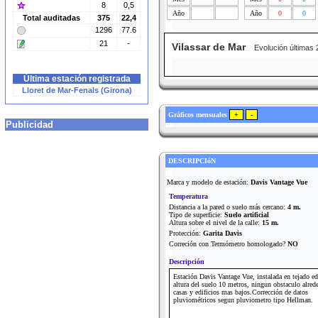
8
0,5
Año
Año
0
0
Total auditadas
375
22,4
1296
77.6
21
-
Vilassar de Mar
Evolución últimas 
Última estación registrada
Lloret de Mar-Fenals (Girona)
Gráficos mensuales
Publicidad
DESCRIPCIóN
Marca y modelo de estación:
Davis Vantage Vue
Temperatura
Distancia a la pared o suelo más cercano:
4 m.
Tipo de superficie:
Suelo artificial
Altura sobre el nivel de la calle:
15 m.
Protección:
Garita Davis
Correción con Termómetro homologado?
NO
Descripción
Estación Davis Vantage Vue, instalada en tejado edi
altura del suelo 10 metros, ningun obstaculo alred
casas y edificios mas bajos.Corrección de datos
pluviométricos segun pluviometro tipo Hellman.