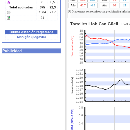
8
0,5
Año
40.7
-0.6
Año
99
15
Total auditadas
375
22,3
(*) Dias enteros consecutivos con precipitación inferio
1304
77.7
21
-
Torrelles Llob.Can Güell
Evoluci
38
Última estación registrada
36
Marugán (Segovia)
34
Temperatura (°C)
32
30
28
26
Publicidad
24
22
20
18
1022
1021
1020
Presión (hPa)
1019
1018
1017
1016
1015
1014
0.8
Intensidad (mm/15 min)
0.6
0.4