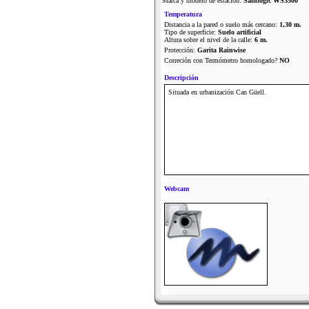
Marca y modelo de estación:
Sainlogic WS3500
Temperatura
Distancia a la pared o suelo más cercano:
1,30 m.
Tipo de superficie:
Suelo artificial
Altura sobre el nivel de la calle:
6 m.
Protección:
Garita Rainwise
Correción con Termómetro homologado?
NO
Descripción
Situada en urbanización Can Güell.
Webcam