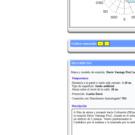
OSO
SO
SSO
S
S
Gráficos mensuales
DESCRIPCIóN
Marca y modelo de estación:
Davis Vantage Pro2 (wi
Temperatura
Distancia a la pared o suelo más cercano:
1.10 m.
Tipo de superficie:
Suelo artificial
Altura sobre el nivel de la calle:
20 m.
Protección:
Garita Davis
Correción con Termómetro homologado?
NO
Descripción
A 30m de altura y mirando hacía Collserola (NE)se
la estación Davis Vantatge Pro2, situada en el terr
un edificio de 5 plantas. Viento predominante el
Catabático por la mañana y la marinada por la tard