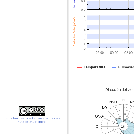
0.2
0.0
7
Radiación Solar (W/m²)
6
5
4
3
2
1
0
22:00
00:00
02:00
Temperatura
Humeda
Dirección del vie
N
NNO
N
NO
12
6
ONO
Esta obra está sujeta a una Licencia de
0
Creative Commons
O
16