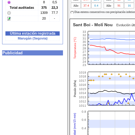
8
0,5
Año
37.4
0.4
Año
91
16
Total auditadas
375
22,3
(*) Dias enteros consecutivos con precipitación inferio
1309
77.7
20
-
Sant Boi - Molí Nou
Evolución últ
33
Última estación registrada
32
Marugán (Segovia)
31
Temperatura (°C)
30
29
28
27
Publicidad
26
25
24
23
1019
1018
1017
Presión (hPa)
1016
1015
1014
1013
1012
1011
0.8
Intensidad (mm/15 min)
0.6
0.4