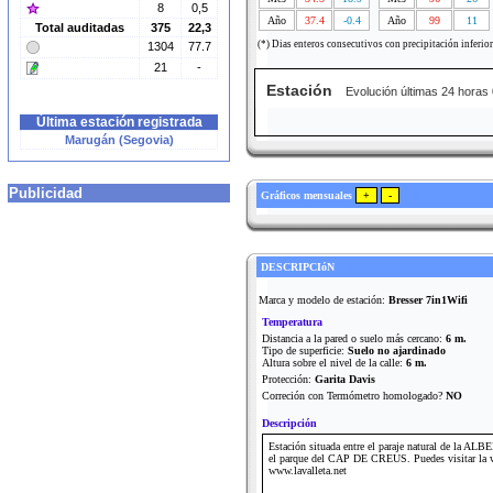
8
0,5
Año
37.4
-0.4
Año
99
11
Total auditadas
375
22,3
(*) Dias enteros consecutivos con precipitación inferio
1304
77.7
21
-
Estación
Evolución últimas 24 horas
Última estación registrada
Marugán (Segovia)
Publicidad
Gráficos mensuales
DESCRIPCIóN
Marca y modelo de estación:
Bresser 7in1Wifi
Temperatura
Distancia a la pared o suelo más cercano:
6 m.
Tipo de superficie:
Suelo no ajardinado
Altura sobre el nivel de la calle:
6 m.
Protección:
Garita Davis
Correción con Termómetro homologado?
NO
Descripción
Estación situada entre el paraje natural de la ALB
el parque del CAP DE CREUS. Puedes visitar la 
www.lavalleta.net