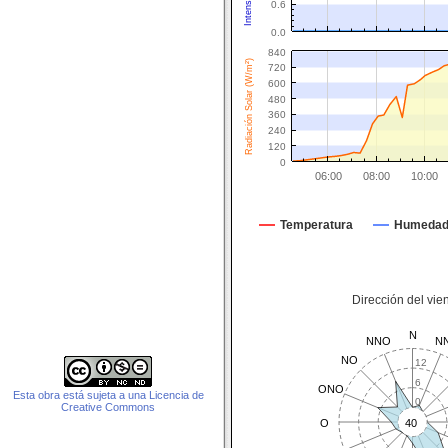
0.6
0.0
840
Radiación Solar (W/m²)
720
600
480
360
240
120
0
06:00
08:00
10:00
Temperatura
Humeda
Dirección del vie
N
NNO
N
NO
12
6
ONO
Esta obra está sujeta a una Licencia de
0
Creative Commons
O
40