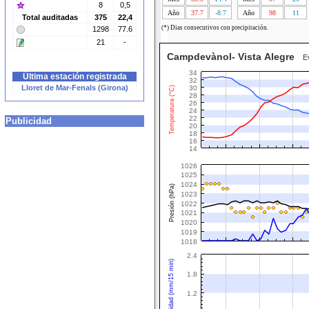
8
0,5
Año
37.7
-8.7
Año
98
11
Total auditadas
375
22,4
(*) Dias consecutivos con precipitación.
1298
77.6
21
-
Campdevànol- Vista Alegre
Evo
34
Última estación registrada
32
Lloret de Mar-Fenals (Girona)
30
Temperatura (°C)
28
26
24
22
Publicidad
20
18
16
14
1026
1025
1024
Presión (hPa)
1023
1022
1021
1020
1019
1018
2.4
Intensidad (mm/15 min)
1.8
1.2