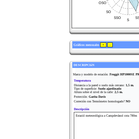
OSO
SO
SSO
S
S
Gráficos mensuales
DESCRIPCIóN
Marca y modelo de estación:
Froggit HP1000SE P
Temperatura
Distancia a la pared o suelo más cercano:
1,5 m.
Tipo de superficie:
Suelo ajardinado
Altura sobre el nivel de la calle:
2,5 m.
Protección:
Garita Davis
Correción con Termómetro homologado?
NO
Descripción
Estació meteorològica a Campdevànol cota 780m