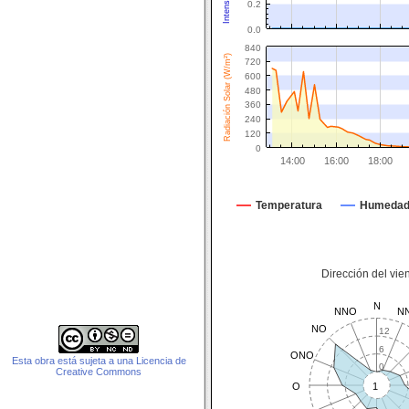
0.2
0.0
840
Radiación Solar (W/m²)
720
600
480
360
240
120
0
14:00
16:00
18:00
Temperatura
Humeda
Dirección del vie
N
NNO
N
NO
12
6
ONO
Esta obra está sujeta a una Licencia de
0
Creative Commons
O
1