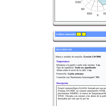
OSO
SO
SSO
S
S
Gráficos mensuales
DESCRIPCIóN
Marca y modelo de estación:
Ecowitt GW3000
Temperatura
Distancia a la pared o suelo más cercano:
1 m.
Tipo de superficie:
Suelo no ajardinado
Altura sobre el nivel de la calle:
1 m.
Protección:
Garita artesana
Correción con Termómetro homologado?
NO
Descripción
Estació meteorològica EcoWitt formada per una po
d’enllaç GW-3000, un conjunt anemòmetre WS68,
pluviòmetre WH40H i el sensor de Temperatura/H
WN32. Ubicada a un turonet a les afores de la pob
destacable pel vent que hi pot fer.