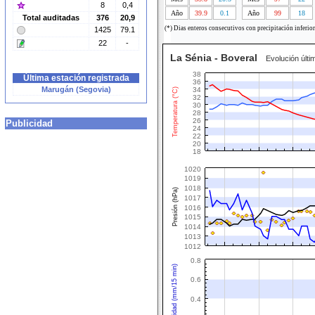
8
0,4
Año
39.9
0.1
Año
99
18
Total auditadas
376
20,9
(*) Dias enteros consecutivos con precipitación inferio
1425
79.1
22
-
La Sénia - Boveral
Evolución últi
38
Última estación registrada
36
Marugán (Segovia)
34
Temperatura (°C)
32
30
28
26
Publicidad
24
22
20
18
1020
1019
1018
Presión (hPa)
1017
1016
1015
1014
1013
1012
0.8
Intensidad (mm/15 min)
0.6
0.4