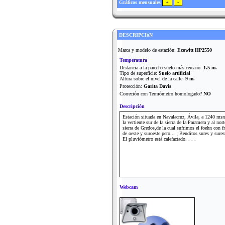
Gráficos mensuales
DESCRIPCIóN
Marca y modelo de estación:
Ecowitt HP2550
Temperatura
Distancia a la pared o suelo más cercano:
1.5 m.
Tipo de superficie:
Suelo artificial
Altura sobre el nivel de la calle:
9 m.
Protección:
Garita Davis
Correción con Termómetro homologado?
NO
Descripción
Estación situada en Navalacruz, Ávila, a 1240 ms
la vertiente sur de la sierra de la Paramera y al nort
sierra de Gredos,de la cual sufrimos el foehn con f
de oeste y suroeste pero... ¡ Benditos sures y sures
El pluviómetro está calefactado. . . .
Webcam