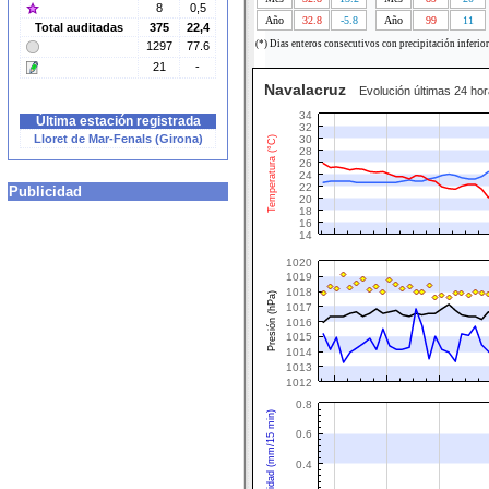
8
0,5
Año
32.8
-5.8
Año
99
11
Total auditadas
375
22,4
(*) Dias enteros consecutivos con precipitación inferio
1297
77.6
21
-
Navalacruz
Evolución últimas 24 ho
34
Última estación registrada
32
Lloret de Mar-Fenals (Girona)
30
Temperatura (°C)
28
26
24
22
Publicidad
20
18
16
14
1020
1019
1018
Presión (hPa)
1017
1016
1015
1014
1013
1012
0.8
Intensidad (mm/15 min)
0.6
0.4