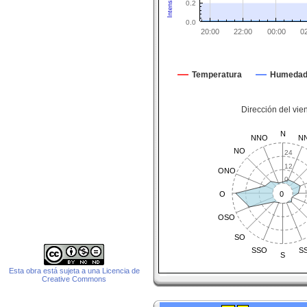
0.2
0.0
20:00
22:00
00:00
0
Temperatura
Humeda
Dirección del vie
N
NNO
N
NO
24
12
ONO
0
O
0
OSO
SO
SSO
S
S
Esta obra está sujeta a una Licencia de
Creative Commons