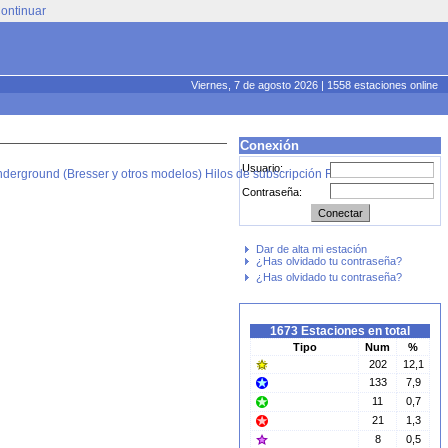
ontinuar
Viernes, 7 de agosto 2026 | 1558 estaciones online
Conexión
Usuario:
derground (Bresser y otros modelos)
Hilos de subscripción RSS
Contraseña:
Dar de alta mi estación
¿Has olvidado tu contraseña?
¿Has olvidado tu contraseña?
1673 Estaciones en total
Tipo
Num
%
202
12,1
133
7,9
11
0,7
21
1,3
8
0,5