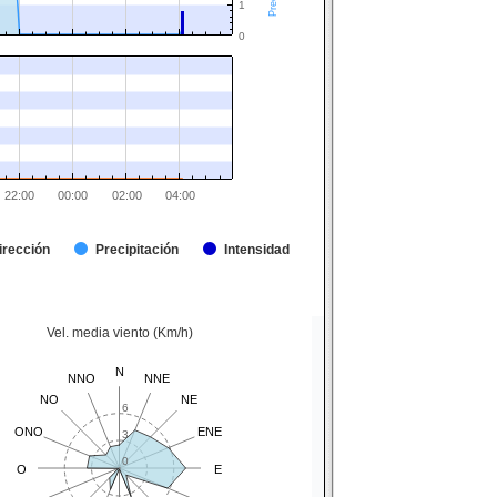
1
0
22:00
00:00
02:00
04:00
irección
Precipitación
Intensidad
Vel. media viento (Km/h)
N
NNO
NNE
NO
NE
6
ONO
ENE
3
0
O
E