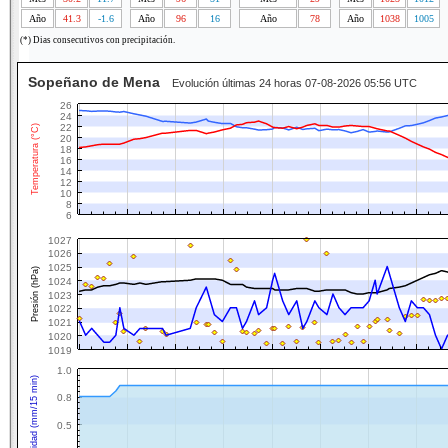
Año
41.3
-1.6
Año
96
16
Año
78
Año
1038
1005
(*) Dias consecutivos con precipitación.
Sopeñano de Mena
Evolución últimas 24 horas 07-08-2026 05:56 UTC
26
24
22
Temperatura (°C)
20
18
16
14
12
10
8
6
1027
1026
1025
Presión (hPa)
1024
1023
1022
1021
1020
1019
1.0
Intensidad (mm/15 min)
0.8
0.5