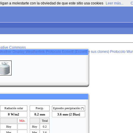
ligan a molestarte con la obviedad de que este sitio usa cookies
Leer más...
C
eative Commons
eather Display
Weatherlink
Protocolo Ecowitt (Ecowitt y sus clones)
Protocolo Wun
Radiación solar
Precip.
Episodio precipitación
(*)
0 W/m2
0.2 mm
3.6 mm (2 Dias)
Máx.
Total
Hoy
Hoy
0.2
Mes
Mes
3.6