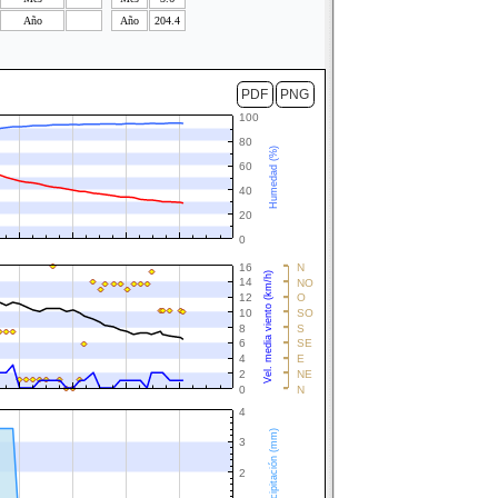
Año
Año
204.4
PDF
PNG
100
80
Humedad (%)
60
40
20
0
16
N
Vel. media viento (km/h)
14
NO
12
O
10
SO
8
S
6
SE
4
E
2
NE
0
N
4
Precipitación (mm)
3
2