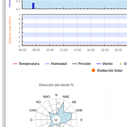
0.3
0.0
7
Radiación Solar (W/m²)
6
5
4
3
2
1
0
06:00
08:00
10:00
12:00
14:00
16:00
18:00
20:00
Temperatura
Humedad
Presión
Viento
D
Radiación Solar
Dirección del viento %
N
NNO
NNE
NO
NE
12
6
ONO
ENE
0
O
12
E