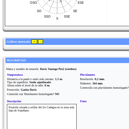
OSO
ESE
SO
SE
SSO
SSE
S
Gráficos mensuales
DESCRIPCIóN
Marca y modelo de estación:
Davis Vantage Pro2 (wireless)
Temperatura
Pluviómetro
Distancia a la pared o suelo más cercano:
1,5 m.
Resolución:
0,2 mm.
Tipo de superficie:
Suelo ajardinado
Diámetro:
164 mm.
Altura sobre el nivel de la calle:
0 m.
Corrección con pluviómetro homologado
Protección:
Garita Davis
Correción con Termómetro homologado?
NO
Descripción
Fotos
Estación situada a orillas del río Cadagua en la zona más
baja de Sopeñano.