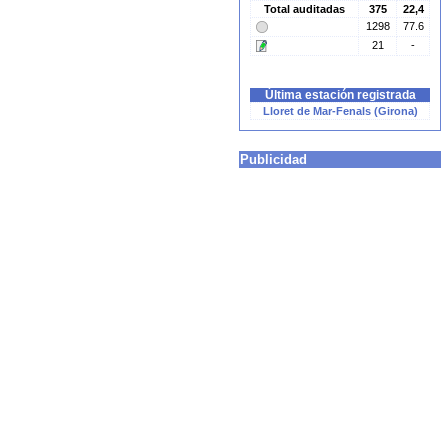
Total auditadas
375
22,4
1298
77.6
21
-
Última estación registrada
Lloret de Mar-Fenals (Girona)
Publicidad