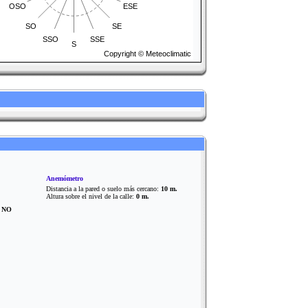
OSO
ESE
SO
SE
SSO
SSE
S
Copyright © Meteoclimatic
Anemómetro
Distancia a la pared o suelo más cercano:
10 m.
Altura sobre el nivel de la calle:
0 m.
?
NO