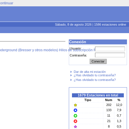
ontinuar
Sábado, 8 de agosto 2026 | 1586 estaciones online
Conexión
Usuario:
derground (Bresser y otros modelos)
Hilos de subscripción RSS
Contraseña:
Dar de alta mi estación
¿Has olvidado tu contraseña?
¿Has olvidado tu contraseña?
1679 Estaciones en total
Tipo
Num
%
202
12,0
133
7,9
11
0,7
21
1,3
8
0,5