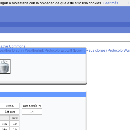
ligan a molestarte con la obviedad de que este sitio usa cookies
Leer más...
C
eative Commons
eather Display
Weatherlink
Protocolo Ecowitt (Ecowitt y sus clones)
Protocolo Wun
Precip.
Dias Sequía
(*)
0.0 mm
14
Total
Hoy
0.0
Mes
0.0