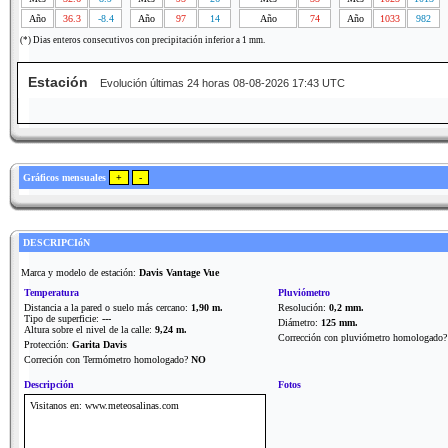
Año
36.3
-8.4
Año
97
14
Año
74
Año
1033
982
(*) Dias enteros consecutivos con precipitación inferior a 1 mm.
Estación
Evolución últimas 24 horas 08-08-2026 17:43 UTC
Gráficos mensuales
DESCRIPCIóN
Marca y modelo de estación:
Davis Vantage Vue
Temperatura
Pluviómetro
Distancia a la pared o suelo más cercano:
1,90 m.
Resolución:
0,2 mm.
Tipo de superficie:
---
Diámetro:
125 mm.
Altura sobre el nivel de la calle:
9,24 m.
Corrección con pluviómetro homologado
Protección:
Garita Davis
Correción con Termómetro homologado?
NO
Descripción
Fotos
Visitanos en: www.meteosalinas.com