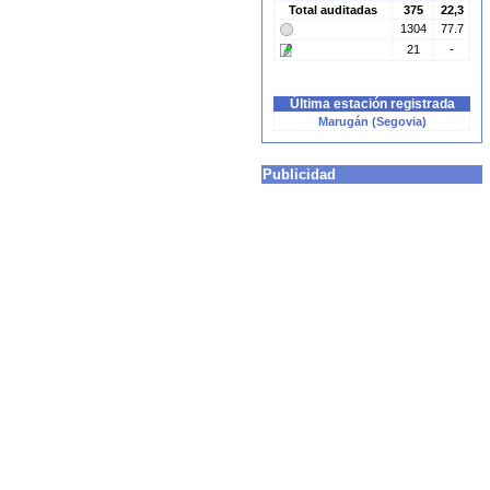
Total auditadas
375
22,3
1304
77.7
21
-
Última estación registrada
Marugán (Segovia)
Publicidad