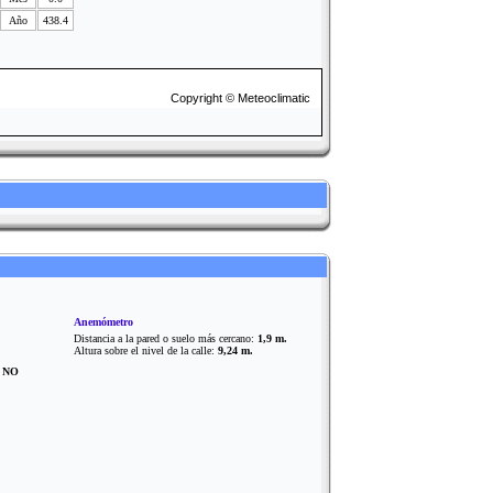
Año
438.4
Copyright © Meteoclimatic
Anemómetro
Distancia a la pared o suelo más cercano:
1,9 m.
Altura sobre el nivel de la calle:
9,24 m.
?
NO