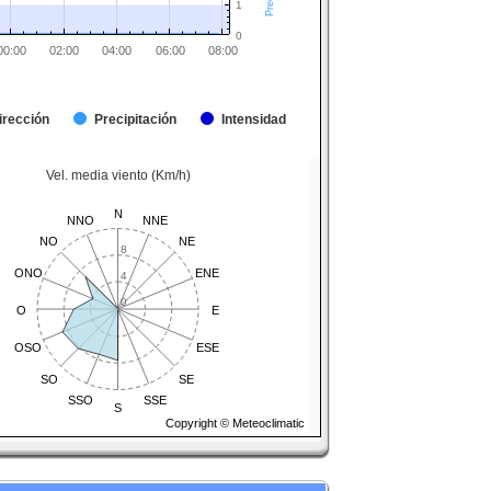
1
0
00:00
02:00
04:00
06:00
08:00
irección
Precipitación
Intensidad
Vel. media viento (Km/h)
N
NNO
NNE
NO
NE
8
ONO
ENE
4
0
O
E
OSO
ESE
SO
SE
SSO
SSE
S
Copyright © Meteoclimatic