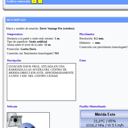
Gráficos mensuales
DESCRIPCIóN
Marca y modelo de estación:
Davis Vantage Pro (wireless)
Temperatura
Pluviómetro
Distancia a la pared o suelo más cercano:
5 m.
Resolución:
0.2 mm.
Tipo de superficie:
Suelo artificial
Diámetro:
--- mm.
Altura sobre el nivel de la calle:
13 m.
Corrección con pluviómetro homologado
Protección:
Garita Davis
Correción con Termómetro homologado?
NO
Descripción
Fotos
ESTACION DAVIS PRO2, SITUADA EN UNA
BARRIADA A LAS AFUERA DEL CENTRO DE
MERIDA DIRECCION ESTE, APROXIMADAMENTE
A UNOS 3 KM. DEL CENTRO CIUDAD
Webcam
Pastilla Meteoclimatic