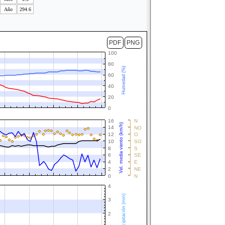
Año
294.6
PDF
PNG
100
80
Humedad (%)
60
40
20
0
16
N
Vel. media viento (km/h)
14
NO
12
O
10
SO
8
S
6
SE
4
E
2
NE
0
N
4
Precipitación (mm)
3
2