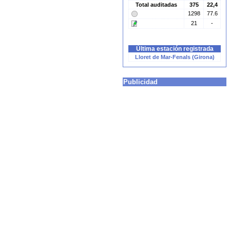
Total auditadas
375
22,4
1298
77.6
21
-
Última estación registrada
Lloret de Mar-Fenals (Girona)
Publicidad