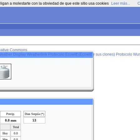
ligan a molestarte con la obviedad de que este sitio usa cookies
Leer más...
C
eative Commons
eather Display
Weatherlink
Protocolo Ecowitt (Ecowitt y sus clones)
Protocolo Wun
Precip.
Dias Sequía
(*)
0.0 mm
53
Total
Hoy
0.0
Mes
0.0