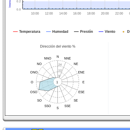
0.2
0.0
10:00
12:00
14:00
16:00
18:00
20:00
22:00
Temperatura
Humedad
Presión
Viento
D
Dirección del viento %
N
NNO
NNE
NO
NE
24
12
ONO
ENE
0
O
1
E
OSO
ESE
SO
SE
SSO
SSE
S