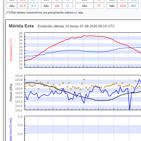
Año
41.9
-0.3
Año
100
11
Año
97
Año
1034
989
(*) Dias enteros consecutivos con precipitación inferior a 1 mm.
Mérida Este
Evolución últimas 24 horas 07-08-2026 08:14 UTC
38
36
34
Temperatura (°C)
32
30
28
26
24
22
20
18
1019
1018
1017
Presión (hPa)
1016
1015
1014
1013
1012
1011
0.8
Intensidad (mm/15 min)
0.6
0.4