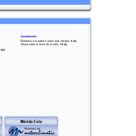
Anemómetro
Distancia a la pared o suelo más cercano:
6 m.
Altura sobre el nivel de la calle:
14 m.
?
NO