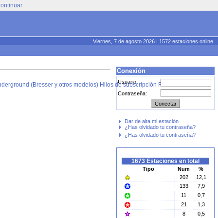
ontinuar
Viernes, 7 de agosto 2026 | 1572 estaciones online
Conexión
Usuario:
derground (Bresser y otros modelos)
Hilos de subscripción RSS
Contraseña:
Dar de alta mi estación
¿Has olvidado tu contraseña?
¿Has olvidado tu contraseña?
1673 Estaciones en total
Tipo
Num
%
202
12,1
133
7,9
11
0,7
21
1,3
8
0,5