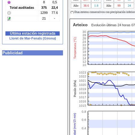
8
0,5
Año
38.6
1.8
Año
99
24
Total auditadas
375
22,4
(*) Dias enteros consecutivos con precipitación inferio
1299
77.6
21
-
Arteixo
Evolución últimas 24 horas 0
30
Última estación registrada
28
Lloret de Mar-Fenals (Girona)
26
Temperatura (°C)
24
22
20
18
Publicidad
16
14
12
10
1023
1022
1021
Presión (hPa)
1020
1019
1018
1017
1016
1015
0.8
Intensidad (mm/15 min)
0.6
0.4