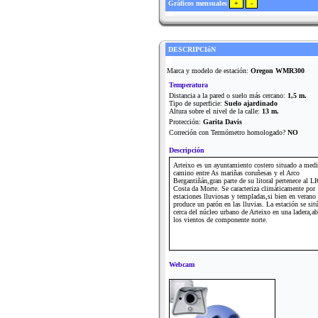
Gráficos mensuales
DESCRIPCIóN
Marca y modelo de estación:
Oregon WMR300
Temperatura
Distancia a la pared o suelo más cercano:
1,5 m.
Tipo de superficie:
Suelo ajardinado
Altura sobre el nivel de la calle:
13 m.
Protección:
Garita Davis
Correción con Termómetro homologado?
NO
Descripción
Arteixo es un ayuntamiento costero situado a med
camino entre As mariñas coruñesas y el Arco
Bergantiñán,gran parte de su litoral pertenece al L
Costa da Morte. Se caracteriza climáticamente por
estaciones lluviosas y templadas,si bien en verano 
produce un parón en las lluvias. La estación se sit
cerca del núcleo urbano de Arteixo en una ladera,ab
los vientos de componente norte.
Webcam