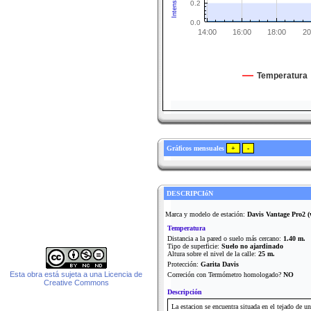
0.2
0.0
14:00
16:00
18:00
20
Temperatura
Gráficos mensuales
DESCRIPCIóN
Marca y modelo de estación:
Davis Vantage Pro2 (w
Temperatura
Distancia a la pared o suelo más cercano:
1.40 m.
Tipo de superficie:
Suelo no ajardinado
Altura sobre el nivel de la calle:
25 m.
Protección:
Garita Davis
Esta obra está sujeta a una Licencia de
Correción con Termómetro homologado?
NO
Creative Commons
Descripción
La estacion se encuentra situada en el tejado de un