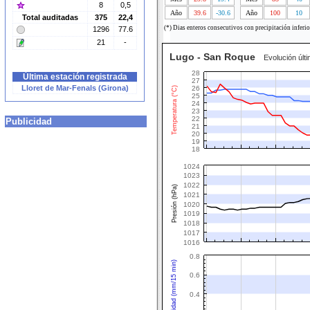
8
0,5
Año
39.6
-30.6
Año
100
10
Total auditadas
375
22,4
(*) Dias enteros consecutivos con precipitación inferio
1296
77.6
21
-
Lugo - San Roque
Evolución últi
28
Última estación registrada
27
Lloret de Mar-Fenals (Girona)
26
Temperatura (°C)
25
24
23
22
Publicidad
21
20
19
18
1024
1023
1022
Presión (hPa)
1021
1020
1019
1018
1017
1016
0.8
Intensidad (mm/15 min)
0.6
0.4