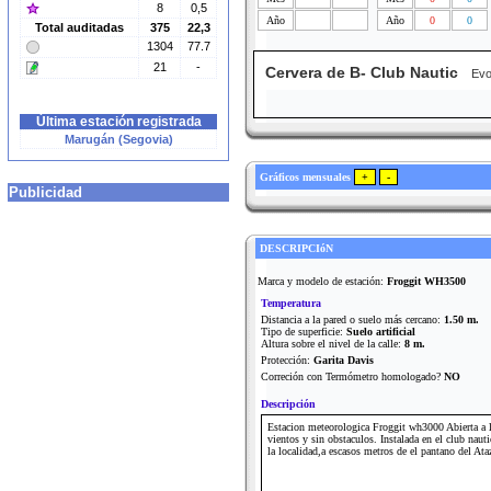
8
0,5
Año
Año
0
0
Total auditadas
375
22,3
1304
77.7
21
-
Cervera de B- Club Nautic
Evolu
Última estación registrada
Marugán (Segovia)
Gráficos mensuales
Publicidad
DESCRIPCIóN
Marca y modelo de estación:
Froggit WH3500
Temperatura
Distancia a la pared o suelo más cercano:
1.50 m.
Tipo de superficie:
Suelo artificial
Altura sobre el nivel de la calle:
8 m.
Protección:
Garita Davis
Correción con Termómetro homologado?
NO
Descripción
Estacion meteorologica Froggit wh3000 Abierta a 
vientos y sin obstaculos. Instalada en el club naut
la localidad,a escasos metros de el pantano del Ata