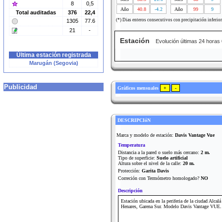
8
0,5
Año
40.8
-4.2
Año
99
9
Total auditadas
376
22,4
(*) Dias enteros consecutivos con precipitación inferio
1305
77.6
21
-
Estación
Evolución últimas 24 horas
Última estación registrada
Marugán (Segovia)
Publicidad
Gráficos mensuales
DESCRIPCIóN
Marca y modelo de estación:
Davis Vantage Vue
Temperatura
Distancia a la pared o suelo más cercano:
2 m.
Tipo de superficie:
Suelo artificial
Altura sobre el nivel de la calle:
20 m.
Protección:
Garita Davis
Correción con Termómetro homologado?
NO
Descripción
Estación ubicada en la periferia de la ciudad Alcalá
Henares, Garena Sur. Modelo Davis Vantage VUE.