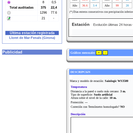
8
0,5
Año
36.6
3.4
Año
99
20
Total auditadas
375
22,4
(*) Dias enteros consecutivos con precipitación inferio
1296
77.6
21
-
Estación
Evolución últimas 24 horas
Última estación registrada
Lloret de Mar-Fenals (Girona)
Publicidad
Gráficos mensuales
DESCRIPCIóN
Marca y modelo de estación:
Sainlogic WS3500
Temperatura
Distancia a la pared o suelo más cercano:
3 m.
Tipo de superficie:
Suelo artificial
Altura sobre el nivel de la calle:
10 m.
Protección:
---
Correción con Termómetro homologado?
NO
Descripción