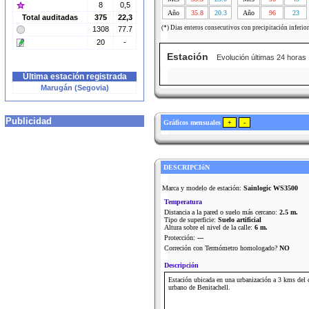
8
0,5
Año
35.8
20.3
Año
96
23
Total auditadas
375
22,3
(*) Dias enteros consecutivos con precipitación inferio
1308
77.7
20
-
Estación
Evolución últimas 24 horas
Última estación registrada
Marugán (Segovia)
Publicidad
Gráficos mensuales
DESCRIPCIóN
Marca y modelo de estación:
Sainlogic WS3500
Temperatura
Distancia a la pared o suelo más cercano:
2.5 m.
Tipo de superficie:
Suelo artificial
Altura sobre el nivel de la calle:
6 m.
Protección:
---
Correción con Termómetro homologado?
NO
Descripción
Estación ubicada en una urbanización a 3 kms del 
urbano de Benitachell.