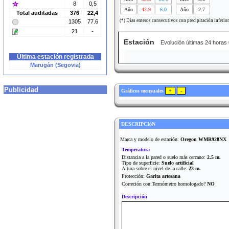
8
0,5
Año
42.9
6.0
Año
2.7
Total auditadas
376
22,4
(*) Dias enteros consecutivos con precipitación inferio
1305
77.6
21
-
Estación
Evolución últimas 24 horas
Última estación registrada
Marugán (Segovia)
Publicidad
Gráficos mensuales
DESCRIPCIóN
Marca y modelo de estación:
Oregon WMR928NX
Temperatura
Distancia a la pared o suelo más cercano:
2.5 m.
Tipo de superficie:
Suelo artificial
Altura sobre el nivel de la calle:
23 m.
Protección:
Garita artesana
Correción con Termómetro homologado?
NO
Descripción