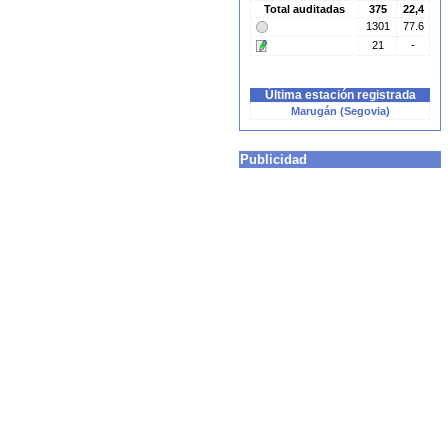
Total auditadas
375
22,4
1301
77.6
21
-
Última estación registrada
Marugán (Segovia)
Publicidad