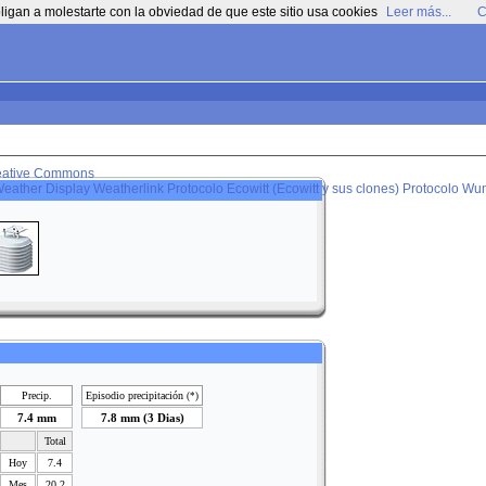
ligan a molestarte con la obviedad de que este sitio usa cookies
Leer más...
C
eative Commons
eather Display
Weatherlink
Protocolo Ecowitt (Ecowitt y sus clones)
Protocolo Wun
Precip.
Episodio precipitación
(*)
7.4 mm
7.8 mm (3 Dias)
Total
Hoy
7.4
Mes
20.2