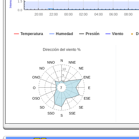
1.5
0.0
20:00
22:00
00:00
02:00
04:00
06:00
08:00
Temperatura
Humedad
Presión
Viento
D
Dirección del viento %
N
NNO
NNE
NO
NE
10
5
ONO
ENE
0
O
7
E
OSO
ESE
SO
SE
SSO
SSE
S