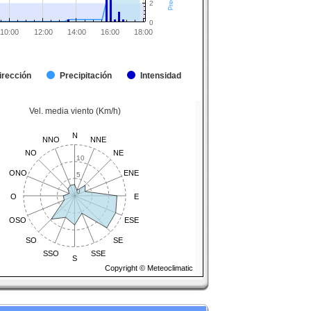
2
0
10:00
12:00
14:00
16:00
18:00
irección
Precipitación
Intensidad
Vel. media viento (Km/h)
N
NNO
NNE
NO
NE
10
ONO
ENE
5
0
O
E
OSO
ESE
SO
SE
SSO
SSE
S
Copyright © Meteoclimatic