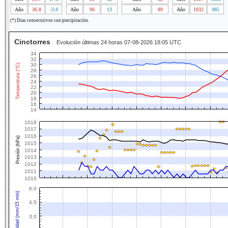
Año
36.8
-3.8
Año
96
13
Año
89
Año
1032
985
(*) Dias consecutivos con precipitación.
Cinctorres
Evolución últimas 24 horas 07-08-2026 18:05 UTC
34
32
30
Temperatura (°C)
28
26
24
22
20
18
16
14
1018
1017
1016
Presión (hPa)
1015
1014
1013
1012
1011
1010
6.0
Intensidad (mm/15 min)
4.5
3.0