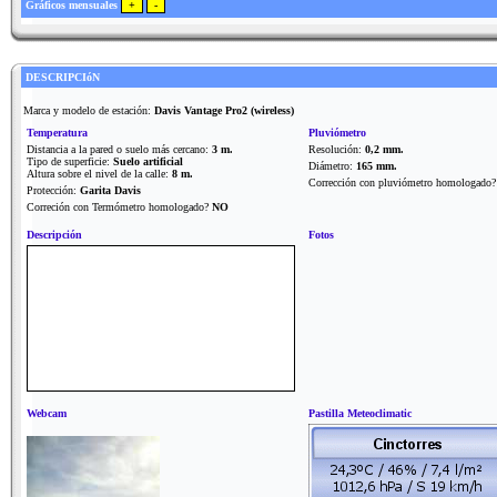
Gráficos mensuales
DESCRIPCIóN
Marca y modelo de estación:
Davis Vantage Pro2 (wireless)
Temperatura
Pluviómetro
Distancia a la pared o suelo más cercano:
3 m.
Resolución:
0,2 mm.
Tipo de superficie:
Suelo artificial
Diámetro:
165 mm.
Altura sobre el nivel de la calle:
8 m.
Corrección con pluviómetro homologado
Protección:
Garita Davis
Correción con Termómetro homologado?
NO
Descripción
Fotos
Webcam
Pastilla Meteoclimatic