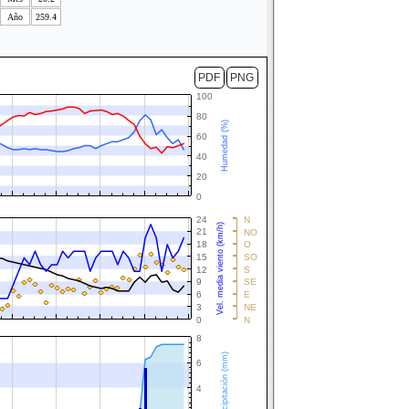
Año
259.4
PDF
PNG
100
80
Humedad (%)
60
40
20
0
24
N
Vel. media viento (km/h)
21
NO
18
O
15
SO
12
S
9
SE
6
E
3
NE
0
N
8
Precipitación (mm)
6
4