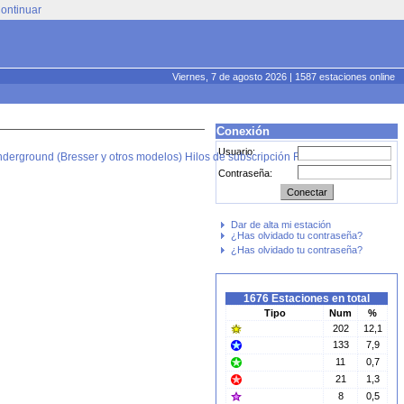
ontinuar
Viernes, 7 de agosto 2026 | 1587 estaciones online
Conexión
Usuario:
derground (Bresser y otros modelos)
Hilos de subscripción RSS
Contraseña:
Dar de alta mi estación
¿Has olvidado tu contraseña?
¿Has olvidado tu contraseña?
1676 Estaciones en total
Tipo
Num
%
202
12,1
133
7,9
11
0,7
21
1,3
8
0,5