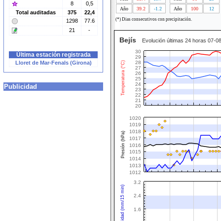
8
0,5
Año
39.2
-1.2
Año
100
12
Total auditadas
375
22,4
(*) Dias consecutivos con precipitación.
1298
77.6
21
-
Bejís
Evolución últimas 24 horas 07-0
30
Última estación registrada
29
Lloret de Mar-Fenals (Girona)
28
Temperatura (°C)
27
26
25
24
Publicidad
23
22
21
20
1020
1019
1018
Presión (hPa)
1017
1016
1015
1014
1013
1012
3.2
Intensidad (mm/15 min)
2.4
1.6