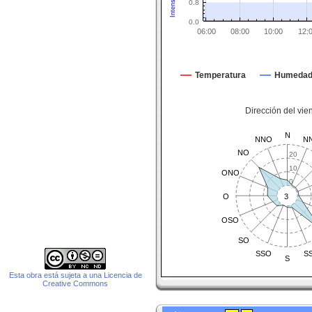
0.8
0.0
06:00
08:00
10:00
12:
Temperatura
Humeda
Dirección del vie
N
NNO
N
NO
20
10
ONO
0
O
3
OSO
SO
SSO
S
S
Esta obra está sujeta a una Licencia de
Creative Commons