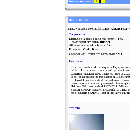
Gráficos mensuales
DESCRIPCIóN
Marca y modelo de estación:
Davis Vantage Pro2 (wi
Temperatura
Distancia a la pared o suelo más cercano:
2 m.
Tipo de superficie:
Suelo artificial
Altura sobre el nivel de la calle:
15 m.
Protección:
Garita Davis
Correción con Termómetro homologado?
NO
Descripción
Estacion situada en el municipio de Bejís, en la c
del Alto Palancia, en el interior de la provincia de
Castellón. Instalada desde finales de junio de 2020
tejado de un edificio de tres plantas en la zona pr
la plaza del ayuntamiento de la población. Correcc
datos pluviométricos con pluviómetro homologad
Hellman 200 litros desde el 19/03/2021. Webcam:
Foscam FI9902P. Estación pluviométrica oficial de
red secundaria de AEMET con el indicativo 8433B
Webcam