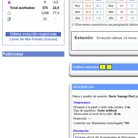
8
0,5
Hoy
29.8
26.3
Hoy
84
71
Total auditadas
375
22,4
Mes
30.6
25.1
Mes
88
68
1298
77.6
Año
37.8
3.8
Año
93
14
21
-
(*) Dias enteros consecutivos con precipitación inferio
Última estación registrada
Estación
Evolución últimas 24 horas
Lloret de Mar-Fenals (Girona)
Publicidad
Gráficos mensuales
DESCRIPCIóN
Marca y modelo de estación:
Davis Vantage Pro2 (c
Temperatura
Distancia a la pared o suelo más cercano:
2 m.
Tipo de superficie:
Suelo artificial
Altura sobre el nivel de la calle:
20 m.
Protección:
---
Correción con Termómetro homologado?
NO
Descripción
Estación oficial del Ayuntamiento de Benicàssim.