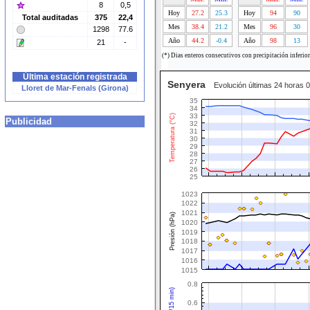
8
0,5
Hoy
27.2
25.3
Hoy
94
90
Total auditadas
375
22,4
Mes
38.4
21.2
Mes
96
30
1298
77.6
Año
44.2
-0.4
Año
98
13
21
-
(*) Dias enteros consecutivos con precipitación inferio
Última estación registrada
Senyera
Evolución últimas 24 horas 
Lloret de Mar-Fenals (Girona)
35
34
33
Temperatura (°C)
Publicidad
32
31
30
29
28
27
26
25
1023
1022
1021
Presión (hPa)
1020
1019
1018
1017
1016
1015
0.8
0.6