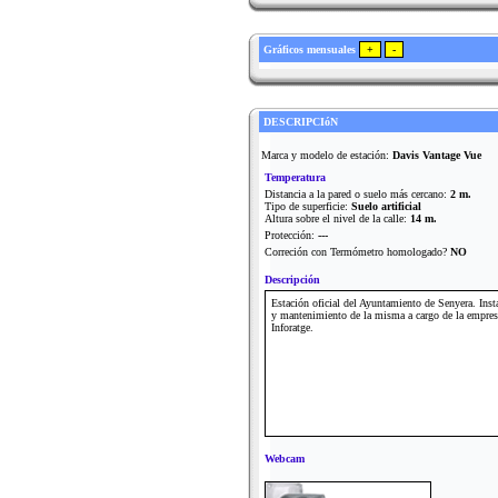
Gráficos mensuales
DESCRIPCIóN
Marca y modelo de estación:
Davis Vantage Vue
Temperatura
Distancia a la pared o suelo más cercano:
2 m.
Tipo de superficie:
Suelo artificial
Altura sobre el nivel de la calle:
14 m.
Protección:
---
Correción con Termómetro homologado?
NO
Descripción
Estación oficial del Ayuntamiento de Senyera. Inst
y mantenimiento de la misma a cargo de la empres
Inforatge.
Webcam