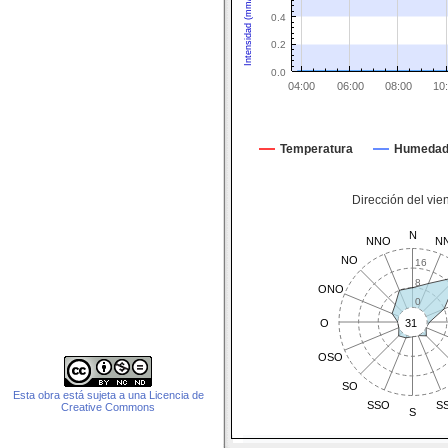
Intensidad (mm/15 min)
0.4
0.2
0.0
04:00
06:00
08:00
10
Temperatura
Humeda
Dirección del vie
N
NNO
N
NO
16
8
ONO
0
O
31
OSO
SO
Esta obra está sujeta a una Licencia de
SSO
S
Creative Commons
S