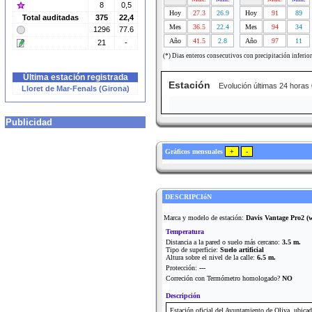
8
0,5
Hoy
27.3
26.9
Hoy
91
89
Total auditadas
375
22,4
Mes
36.5
22.4
Mes
94
34
1296
77.6
Año
41.5
2.8
Año
97
11
21
-
(*) Dias enteros consecutivos con precipitación inferio
Última estación registrada
Estación
Evolución últimas 24 horas
Lloret de Mar-Fenals (Girona)
Publicidad
Gráficos mensuales
DESCRIPCIóN
Marca y modelo de estación:
Davis Vantage Pro2 (wi
Temperatura
Distancia a la pared o suelo más cercano:
3.5 m.
Tipo de superficie:
Suelo artificial
Altura sobre el nivel de la calle:
6.5 m.
Protección:
---
Correción con Termómetro homologado?
NO
Descripción
Estación oficial del Ayuntamiento de Oliva, ubicad