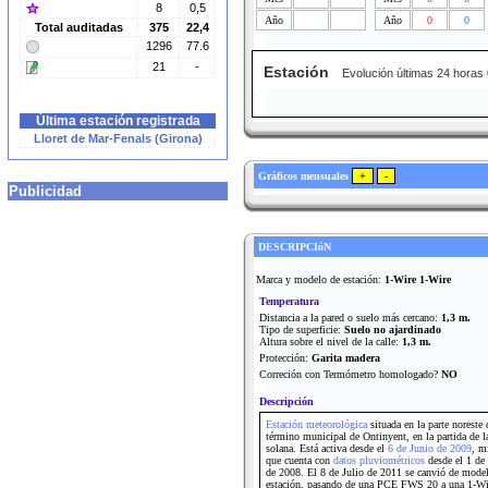
8
0,5
Año
Año
0
0
Total auditadas
375
22,4
1296
77.6
21
-
Estación
Evolución últimas 24 horas
Última estación registrada
Lloret de Mar-Fenals (Girona)
Gráficos mensuales
Publicidad
DESCRIPCIóN
Marca y modelo de estación:
1-Wire 1-Wire
Temperatura
Distancia a la pared o suelo más cercano:
1,3 m.
Tipo de superficie:
Suelo no ajardinado
Altura sobre el nivel de la calle:
1,3 m.
Protección:
Garita madera
Correción con Termómetro homologado?
NO
Descripción
Estación meteorológica
situada en la parte noreste 
término municipal de Ontinyent, en la partida de l
solana. Está activa desde el
6 de Junio de 2009
, m
que cuenta con
datos pluviométricos
desde el 1 de
de 2008. El 8 de Julio de 2011 se canvió de mode
estación, pasando de una PCE FWS 20 a una 1-Wi