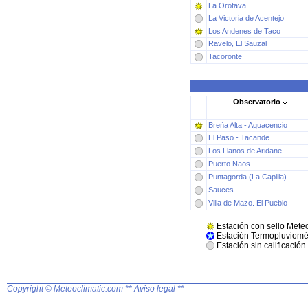
La Orotava
La Victoria de Acentejo
Los Andenes de Taco
Ravelo, El Sauzal
Tacoronte
Observatorio
Breña Alta - Aguacencio
El Paso - Tacande
Los Llanos de Aridane
Puerto Naos
Puntagorda (La Capilla)
Sauces
Villa de Mazo. El Pueblo
Estación con sello Mete
Estación Termopluviomét
Estación sin calificació
Copyright © Meteoclimatic.com
** Aviso legal **