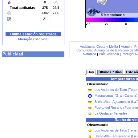
8
0,5
Total auditadas
375
22,4
1302
77.6
21
-
Última estación registrada
Marugán (Segovia)
Andalucía, Ceuta y Melilla
|
Aragón
|
Pr
Comunidad Autónoma de la Región de Mu
Publicidad
Nafarroa
|
País Valencià
|
Portugal N
Hoy
Últimos 7 días
Este a
Temperaturas m
Observatorio
Los Andenes de Taco (Teneri
Maspalomas (Gran Canaria)
Breña Alta - Aguacencio (La 
Puerto del Rosario (Fuerteve
La Orotava (Tenerife)
Racha de vie
Observatorio
Los Andenes de Taco (Teneri
Breña Alta - Aguacencio (La 