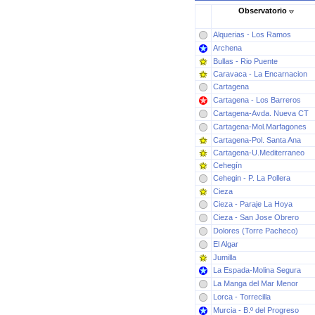
Observatorio
Alquerias - Los Ramos
Archena
Bullas - Rio Puente
Caravaca - La Encarnacion
Cartagena
Cartagena - Los Barreros
Cartagena-Avda. Nueva CT
Cartagena-Mol.Marfagones
Cartagena-Pol. Santa Ana
Cartagena-U.Mediterraneo
Cehegín
Cehegin - P. La Pollera
Cieza
Cieza - Paraje La Hoya
Cieza - San Jose Obrero
Dolores (Torre Pacheco)
El Algar
Jumilla
La Espada-Molina Segura
La Manga del Mar Menor
Lorca - Torrecilla
Murcia - B.º del Progreso