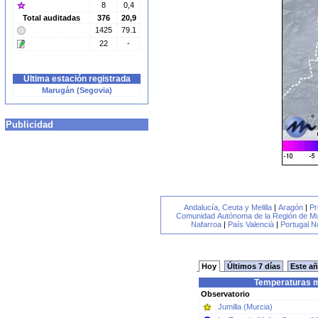
8
0,4
Total auditadas
376
20,9
1425
79.1
22
-
Última estación registrada
Marugán (Segovia)
Publicidad
Andalucía, Ceuta y Melilla
|
Aragón
|
Pr
Comunidad Autónoma de la Región de Mu
Nafarroa
|
País Valencià
|
Portugal N
Hoy
Últimos 7 días
Este a
Temperaturas m
Observatorio
Jumilla (Murcia)